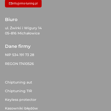
info@rms-tuning.pl
Biuro
ul. Żwirki i Wigury 14
05–816 Michałowice
Dane firmy
NIP 534 191 73 28
REGON 17410526
Chiptuning aut
Chiptuning TIR
Keyless protector
Kasowniki błędów