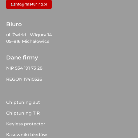
info@rms-tuning.pl
Biuro
ul. Żwirki i Wigury 14
05–816 Michałowice
Dane firmy
NIP 534 191 73 28
REGON 17410526
Chiptuning aut
Chiptuning TIR
Keyless protector
Kasowniki błędów