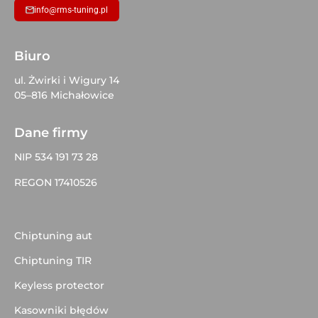
info@rms-tuning.pl
Biuro
ul. Żwirki i Wigury 14
05–816 Michałowice
Dane firmy
NIP 534 191 73 28
REGON 17410526
Chiptuning aut
Chiptuning TIR
Keyless protector
Kasowniki błędów