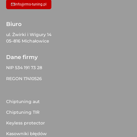
info@rms-tuning.pl
Biuro
ul. Żwirki i Wigury 14
05–816 Michałowice
Dane firmy
NIP 534 191 73 28
REGON 17410526
Chiptuning aut
Chiptuning TIR
Keyless protector
Kasowniki błędów