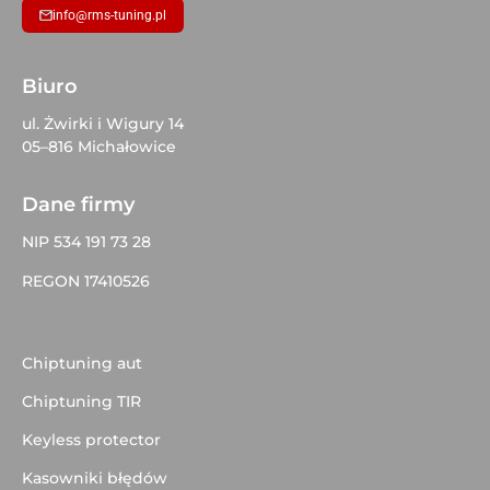
info@rms-tuning.pl
Biuro
ul. Żwirki i Wigury 14
05–816 Michałowice
Dane firmy
NIP 534 191 73 28
REGON 17410526
Chiptuning aut
Chiptuning TIR
Keyless protector
Kasowniki błędów