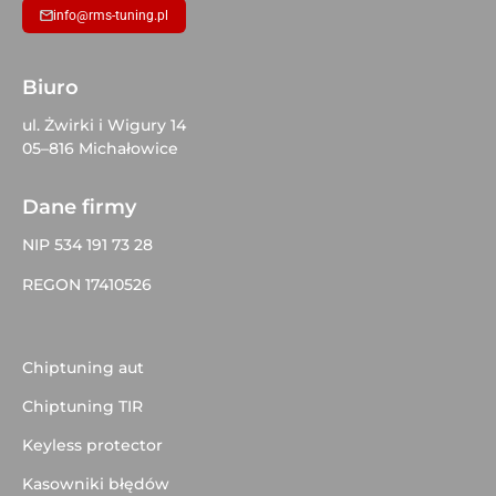
info@rms-tuning.pl
Biuro
ul. Żwirki i Wigury 14
05–816 Michałowice
Dane firmy
NIP 534 191 73 28
REGON 17410526
Chiptuning aut
Chiptuning TIR
Keyless protector
Kasowniki błędów