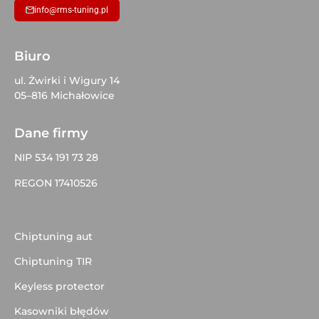
info@rms-tuning.pl
Biuro
ul. Żwirki i Wigury 14
05–816 Michałowice
Dane firmy
NIP 534 191 73 28
REGON 17410526
Chiptuning aut
Chiptuning TIR
Keyless protector
Kasowniki błędów