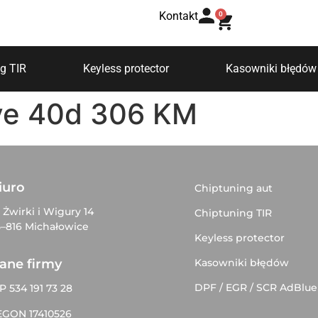
Kontakt
0
g TIR
Keyless protector
Kasowniki błędów
ve 40d 306 KM
iuro
Chiptuning aut
. Żwirki i Wigury 14
Chiptuning TIR
–816 Michałowice
Keyless protector
Kasowniki błędów
ane firmy
DPF / EGR / SCR AdBlue
P 534 191 73 28
EGON 17410526