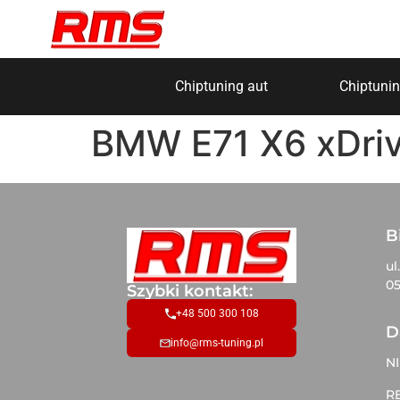
Chiptuning aut
Chiptunin
BMW E71 X6 xDri
B
ul
05
Szybki kontakt:
+48 500 300 108
D
info@rms-tuning.pl
NI
R