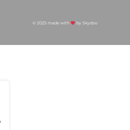
© 2025 made with
by
Skydoo
w