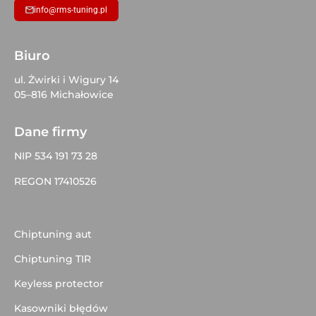
info@rms-tuning.pl
Biuro
ul. Żwirki i Wigury 14
05–816 Michałowice
Dane firmy
NIP 534 191 73 28
REGON 17410526
Chiptuning aut
Chiptuning TIR
Keyless protector
Kasowniki błędów