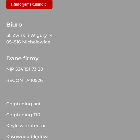
info@rms-tuning.pl
Biuro
ul. Żwirki i Wigury 14
05–816 Michałowice
Dane firmy
NIP 534 191 73 28
REGON 17410526
Chiptuning aut
Chiptuning TIR
Keyless protector
Kasowniki błędów