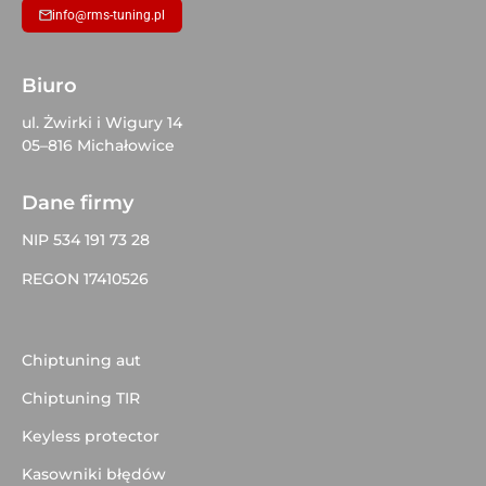
info@rms-tuning.pl
Biuro
ul. Żwirki i Wigury 14
05–816 Michałowice
Dane firmy
NIP 534 191 73 28
REGON 17410526
Chiptuning aut
Chiptuning TIR
Keyless protector
Kasowniki błędów