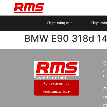
Chiptuning aut
Chiptunin
BMW E90 318d 1
B
ul
05
Szybki kontakt:
+48 500 300 108
D
info@rms-tuning.pl
NI
R