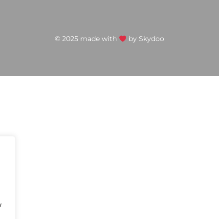
© 2025 made with
by
Skydoo
w