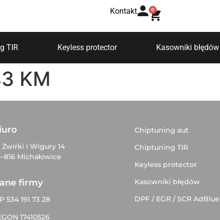
Kontakt
0
g TIR
Keyless protector
Kasowniki błędów
43 KM
iuro
Chiptuning aut
. Żwirki i Wigury 14
Chiptuning TIR
–816 Michałowice
Keyless protector
Kasowniki błędów
ane firmy
DPF / EGR / SCR AdBlue
P 534 191 73 28
EGON 17410526