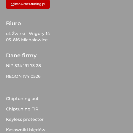
info@rms-tuning.pl
Biuro
ul. Żwirki i Wigury 14
05–816 Michałowice
Dane firmy
NIP 534 191 73 28
REGON 17410526
Chiptuning aut
Chiptuning TIR
Keyless protector
Kasowniki błędów