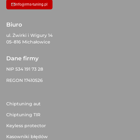
info@rms-tuning.pl
Biuro
ul. Żwirki i Wigury 14
05–816 Michałowice
Dane firmy
NIP 534 191 73 28
REGON 17410526
Chiptuning aut
Chiptuning TIR
Keyless protector
Kasowniki błędów