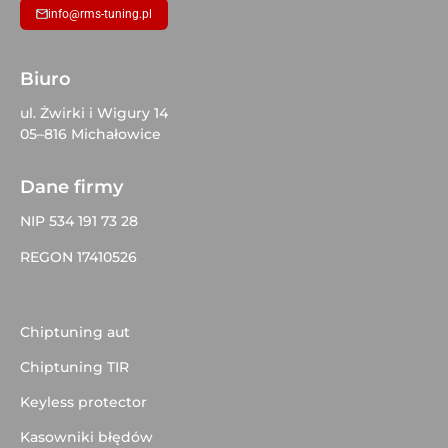
info@rms-tuning.pl
Biuro
ul. Żwirki i Wigury 14
05–816 Michałowice
Dane firmy
NIP 534 191 73 28
REGON 17410526
Chiptuning aut
Chiptuning TIR
Keyless protector
Kasowniki błędów