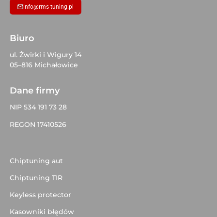
info@rms-tuning.pl
Biuro
ul. Żwirki i Wigury 14
05–816 Michałowice
Dane firmy
NIP 534 191 73 28
REGON 17410526
Chiptuning aut
Chiptuning TIR
Keyless protector
Kasowniki błędów