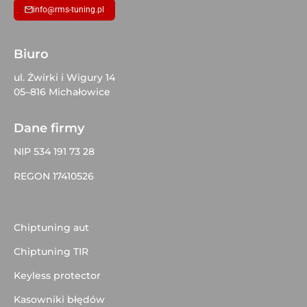
info@rms-tuning.pl
Biuro
ul. Żwirki i Wigury 14
05–816 Michałowice
Dane firmy
NIP 534 191 73 28
REGON 17410526
Chiptuning aut
Chiptuning TIR
Keyless protector
Kasowniki błędów