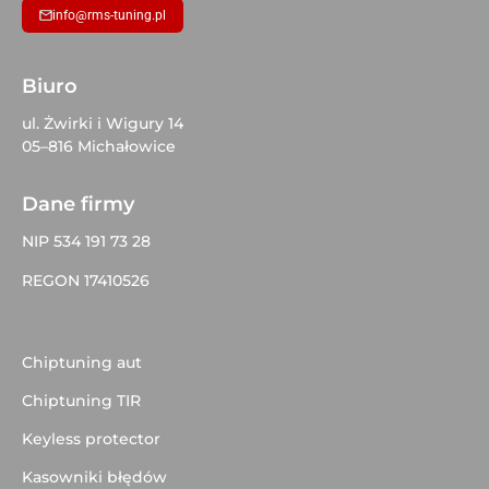
info@rms-tuning.pl
Biuro
ul. Żwirki i Wigury 14
05–816 Michałowice
Dane firmy
NIP 534 191 73 28
REGON 17410526
Chiptuning aut
Chiptuning TIR
Keyless protector
Kasowniki błędów