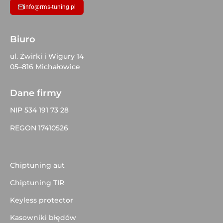
info@rms-tuning.pl
Biuro
ul. Żwirki i Wigury 14
05–816 Michałowice
Dane firmy
NIP 534 191 73 28
REGON 17410526
Chiptuning aut
Chiptuning TIR
Keyless protector
Kasowniki błędów