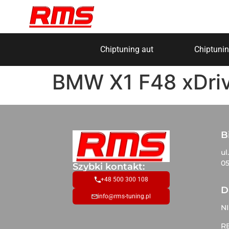
Chiptuning aut
Chiptunin
BMW X1 F48 xDri
B
ul
05
Szybki kontakt:
+48 500 300 108
D
info@rms-tuning.pl
NI
R