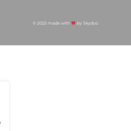
© 2025 made with
by
Skydoo
w