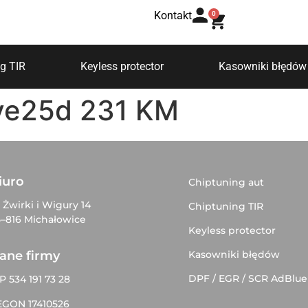
Kontakt
0
g TIR
Keyless protector
Kasowniki błędów
ve25d 231 KM
iuro
Chiptuning aut
. Żwirki i Wigury 14
Chiptuning TIR
–816 Michałowice
Keyless protector
Kasowniki błędów
ane firmy
DPF / EGR / SCR AdBlue
P 534 191 73 28
EGON 17410526