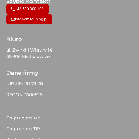
Szybki kontakt:
+48 500 300 108
info@rms-tuning.pl
Biuro
ul. Żwirki i Wigury 14
05–816 Michałowice
Dane firmy
NIP 534 191 73 28
REGON 17410526
Chiptuning aut
Chiptuning TIR