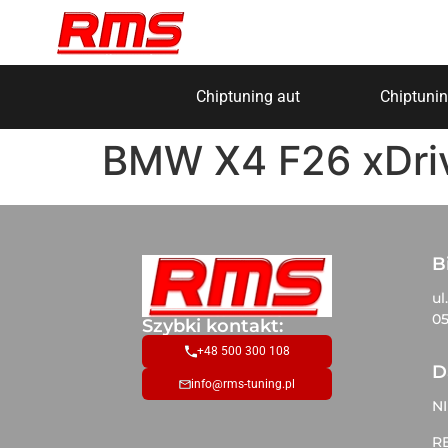
Chiptuning aut
Chiptunin
BMW X4 F26 xDri
B
ul
05
Szybki kontakt:
+48 500 300 108
D
info@rms-tuning.pl
NI
R