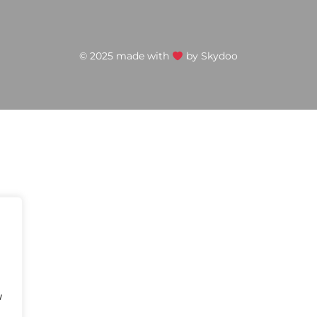
© 2025 made with
by
Skydoo
w