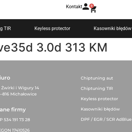
Kontakt
0
g TIR
Keyless protector
Kasowniki błędów
ve35d 3.0d 313 KM
iuro
Chiptuning aut
. Żwirki i Wigury 14
Chiptuning TIR
–816 Michałowice
Keyless protector
Kasowniki błędów
ane firmy
DPF / EGR / SCR AdBlue
P 534 191 73 28
EGON 17410526