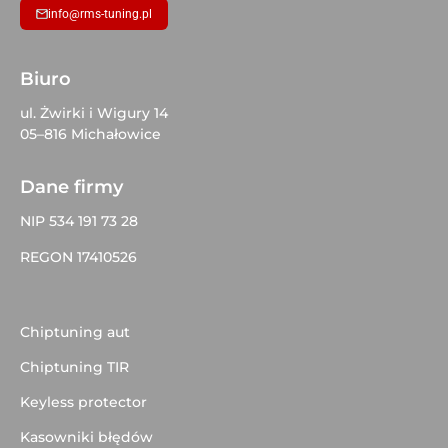
info@rms-tuning.pl
Biuro
ul. Żwirki i Wigury 14
05–816 Michałowice
Dane firmy
NIP 534 191 73 28
REGON 17410526
Chiptuning aut
Chiptuning TIR
Keyless protector
Kasowniki błędów