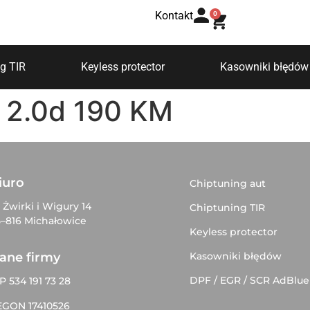
Kontakt
0
g TIR
Keyless protector
Kasowniki błędów
2.0d 190 KM
iuro
Chiptuning aut
. Żwirki i Wigury 14
Chiptuning TIR
–816 Michałowice
Keyless protector
Kasowniki błędów
ane firmy
DPF / EGR / SCR AdBlue
P 534 191 73 28
EGON 17410526