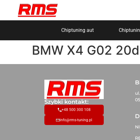
Chiptuning aut
Chiptunin
BMW X4 G02 20d 
B
ul
05
Szybki kontakt:
+48 500 300 108
D
info@rms-tuning.pl
NI
R