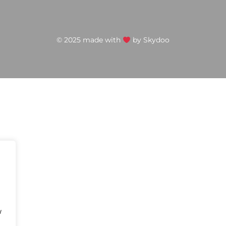
© 2025 made with
by
Skydoo
w