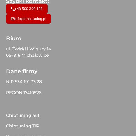
Szybki kontakt:
+48 500 300 108
info@rms-tuning.pl
Biuro
ul. Żwirki i Wigury 14
05–816 Michałowice
Dane firmy
NIP 534 191 73 28
REGON 17410526
Chiptuning aut
Chiptuning TIR