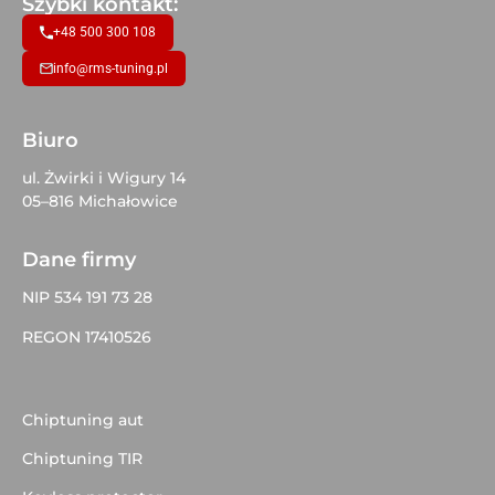
Szybki kontakt:
+48 500 300 108
info@rms-tuning.pl
Biuro
ul. Żwirki i Wigury 14
05–816 Michałowice
Dane firmy
NIP 534 191 73 28
REGON 17410526
Chiptuning aut
Chiptuning TIR