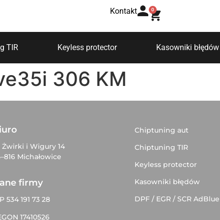
Kontakt
0
g TIR
Keyless protector
Kasowniki błędów
ve35i 306 KM
iuro
Chiptuning aut
. Żwirki i Wigury 14
Chiptuning TIR
–816 Michałowice
Keyless protector
Kasowniki błędów
ane firmy
DPF / EGR / SCR AdBlue
P 534 191 73 28
EGON 17410526