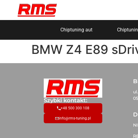
Chiptuning aut
Chiptunin
BMW Z4 E89 sDri
B
ul
05
Szybki kontakt:
+48 500 300 108
D
info@rms-tuning.pl
NI
R