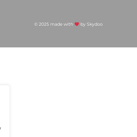
© 2025 made with
by
Skydoo
w