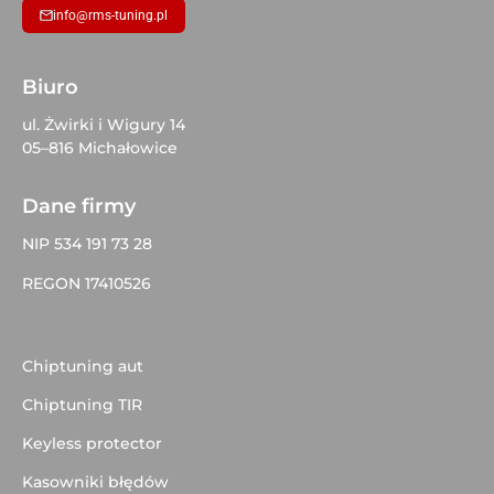
info@rms-tuning.pl
Biuro
ul. Żwirki i Wigury 14
05–816 Michałowice
Dane firmy
NIP 534 191 73 28
REGON 17410526
Chiptuning aut
Chiptuning TIR
Keyless protector
Kasowniki błędów