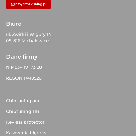
info@rms-tuning.pl
Biuro
ul. Żwirki i Wigury 14
05–816 Michałowice
Dane firmy
NIP 534 191 73 28
REGON 17410526
Chiptuning aut
Chiptuning TIR
Keyless protector
Kasowniki błędów