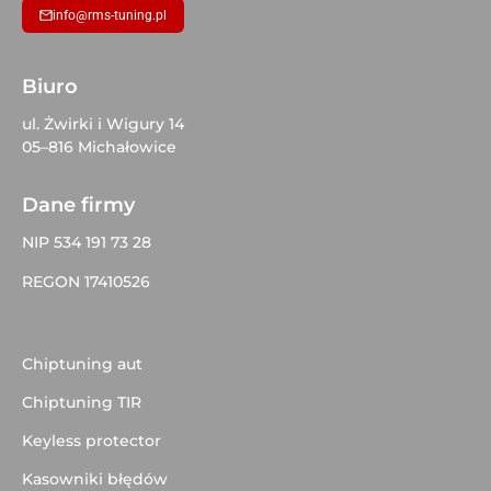
info@rms-tuning.pl
Biuro
ul. Żwirki i Wigury 14
05–816 Michałowice
Dane firmy
NIP 534 191 73 28
REGON 17410526
Chiptuning aut
Chiptuning TIR
Keyless protector
Kasowniki błędów