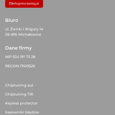
info@rms-tuning.pl
Biuro
ul. Żwirki i Wigury 14
05–816 Michałowice
Dane firmy
NIP 534 191 73 28
REGON 17410526
Chiptuning aut
Chiptuning TIR
Keyless protector
Kasowniki błędów