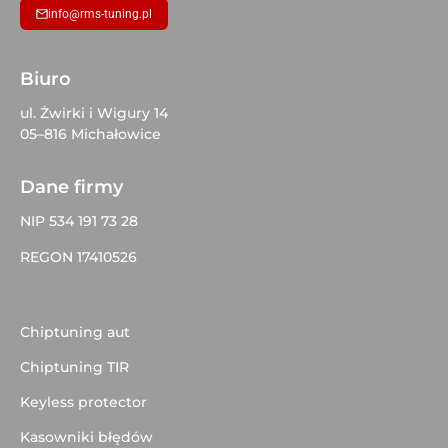
info@rms-tuning.pl
Biuro
ul. Żwirki i Wigury 14
05–816 Michałowice
Dane firmy
NIP 534 191 73 28
REGON 17410526
Chiptuning aut
Chiptuning TIR
Keyless protector
Kasowniki błędów