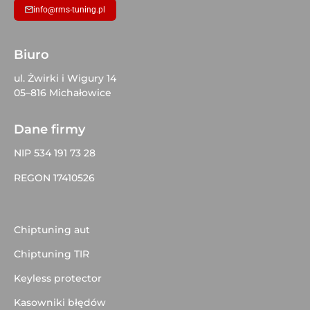
info@rms-tuning.pl
Biuro
ul. Żwirki i Wigury 14
05–816 Michałowice
Dane firmy
NIP 534 191 73 28
REGON 17410526
Chiptuning aut
Chiptuning TIR
Keyless protector
Kasowniki błędów