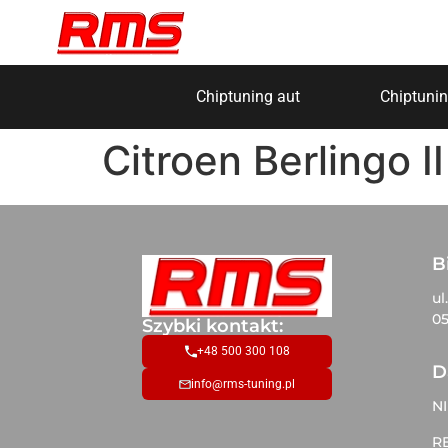
Chiptuning aut
Chiptunin
Citroen Berlingo I
B
ul
05
Szybki kontakt:
+48 500 300 108
D
info@rms-tuning.pl
NI
R