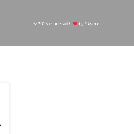
© 2025 made with
by
Skydoo
w