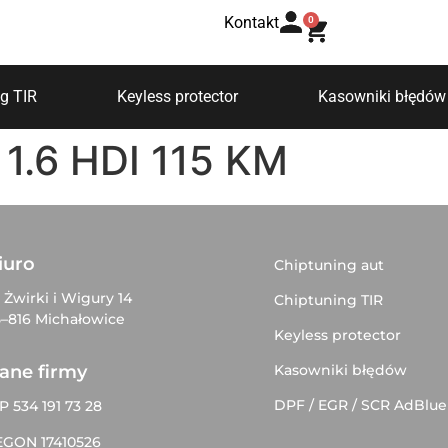
Kontakt
0
g TIR
Keyless protector
Kasowniki błędów
I 1.6 HDI 115 KM
iuro
Chiptuning aut
. Żwirki i Wigury 14
Chiptuning TIR
–816 Michałowice
Keyless protector
Kasowniki błędów
ane firmy
DPF / EGR / SCR AdBlue
P 534 191 73 28
EGON 17410526