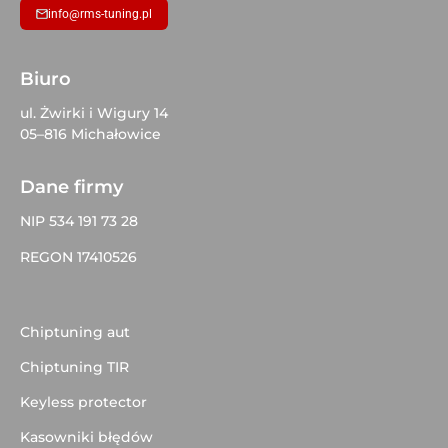
info@rms-tuning.pl
Biuro
ul. Żwirki i Wigury 14
05–816 Michałowice
Dane firmy
NIP 534 191 73 28
REGON 17410526
Chiptuning aut
Chiptuning TIR
Keyless protector
Kasowniki błędów