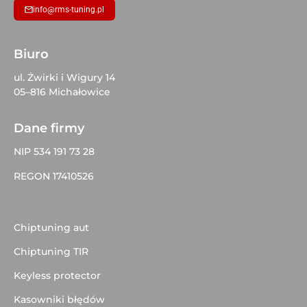
info@rms-tuning.pl
Biuro
ul. Żwirki i Wigury 14
05–816 Michałowice
Dane firmy
NIP 534 191 73 28
REGON 17410526
Chiptuning aut
Chiptuning TIR
Keyless protector
Kasowniki błędów