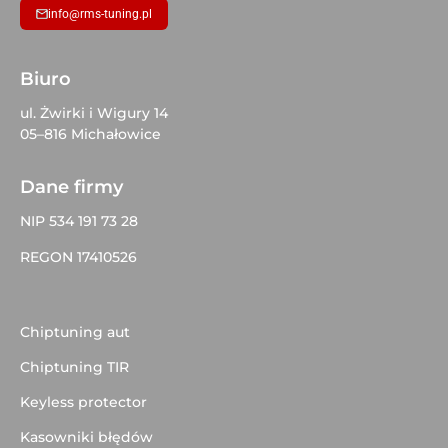
info@rms-tuning.pl
Biuro
ul. Żwirki i Wigury 14
05–816 Michałowice
Dane firmy
NIP 534 191 73 28
REGON 17410526
Chiptuning aut
Chiptuning TIR
Keyless protector
Kasowniki błędów