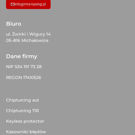
info@rms-tuning.pl
Biuro
ul. Żwirki i Wigury 14
05–816 Michałowice
Dane firmy
NIP 534 191 73 28
REGON 17410526
Chiptuning aut
Chiptuning TIR
Keyless protector
Kasowniki błędów