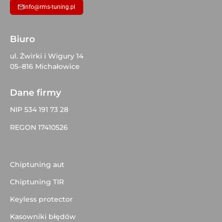
info@rms-tuning.pl
Biuro
ul. Żwirki i Wigury 14
05–816 Michałowice
Dane firmy
NIP 534 191 73 28
REGON 17410526
Chiptuning aut
Chiptuning TIR
Keyless protector
Kasowniki błędów