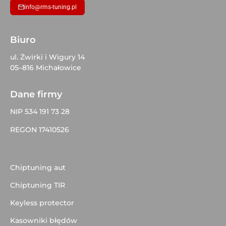
info@rms-tuning.pl
Biuro
ul. Żwirki i Wigury 14
05–816 Michałowice
Dane firmy
NIP 534 191 73 28
REGON 17410526
Chiptuning aut
Chiptuning TIR
Keyless protector
Kasowniki błędów