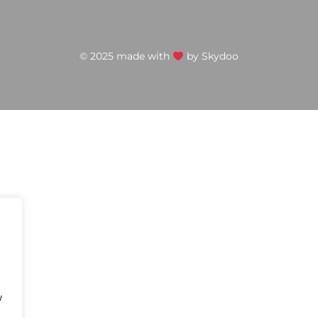
© 2025 made with
by
Skydoo
w