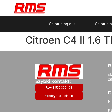
Chiptuning aut
Chiptunin
Citroen C4 II 1.6
B
ul
05
Szybki kontakt:
+48 500 300 108
D
info@rms-tuning.pl
NI
R