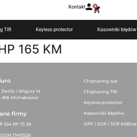
Kontakt
0
g TIR
Keyless protector
Kasowniki błędów
 THP 165 KM
iuro
Chiptuning aut
. Żwirki i Wigury 14
Chiptuning TIR
–816 Michałowice
Keyless protector
Kasowniki błędów
ane firmy
DPF / EGR / SCR AdBlue
P 534 191 73 28
EGON 17410526