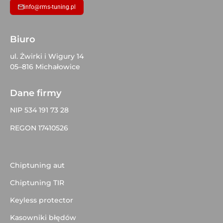
info@rms-tuning.pl
Biuro
ul. Żwirki i Wigury 14
05–816 Michałowice
Dane firmy
NIP 534 191 73 28
REGON 17410526
Chiptuning aut
Chiptuning TIR
Keyless protector
Kasowniki błędów