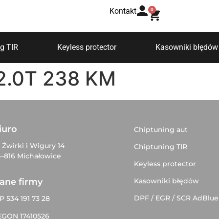
Kontakt
0
g TIR
Keyless protector
Kasowniki błędów
2.0T 238 KM
iuro
Chiptuning aut
. Żwirki i Wigury 14
Chiptuning TIR
–816 Michałowice
Keyless protector
Kasowniki błędów
ane firmy
DPF / EGR / SCR AdBlue
P 534 191 73 28
EGON 17410526