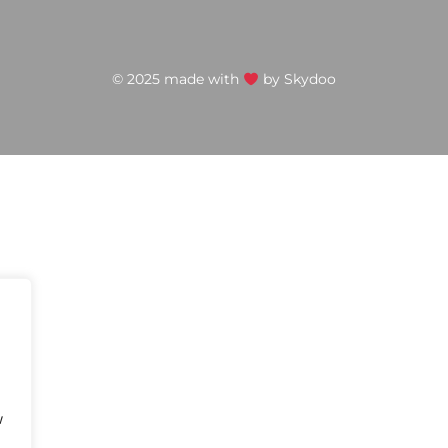
© 2025 made with
by
Skydoo
w