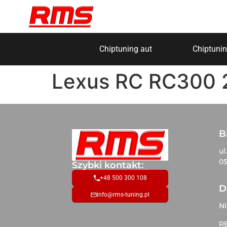
Chiptuning aut
Chiptunin
Lexus RC RC300 
B
ul
05
Szybki kontakt:
+48 500 300 108
D
info@rms-tuning.pl
NI
R