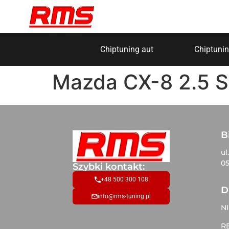
Chiptuning aut
Chiptunin
Mazda CX-8 2.5 S
B
ul
05
Szybki kontakt:
+48 500 300 108
D
info@rms-tuning.pl
NI
R