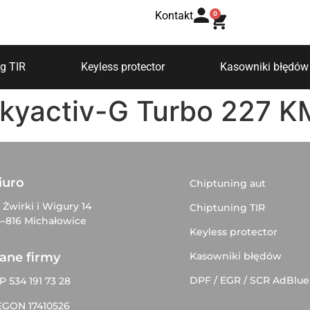
Kontakt
0
g TIR
Keyless protector
Kasowniki błędów
kyactiv-G Turbo 227 K
iuro
Chiptuning aut
. Żwirki i Wigury 14
Chiptuning TIR
–816 Michałowice
Keyless protector
Kasowniki błędów
ane firmy
DPF / EGR / SCR AdBlue
P 534 191 73 28
EGON 17410526