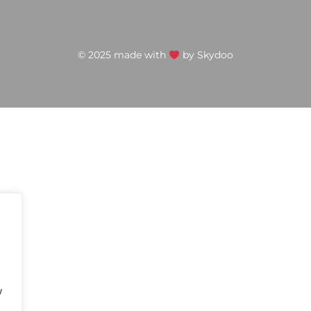
© 2025 made with
by
Skydoo
w