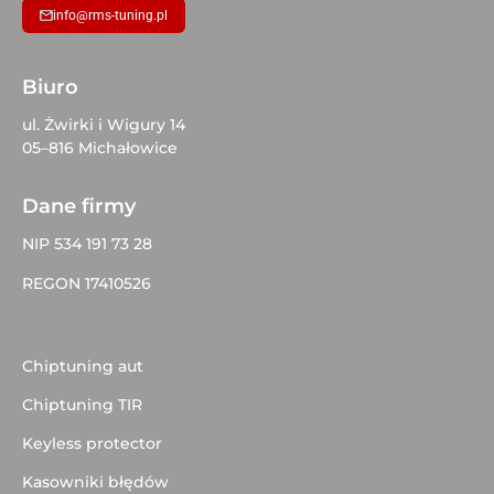
info@rms-tuning.pl
Biuro
ul. Żwirki i Wigury 14
05–816 Michałowice
Dane firmy
NIP 534 191 73 28
REGON 17410526
Chiptuning aut
Chiptuning TIR
Keyless protector
Kasowniki błędów