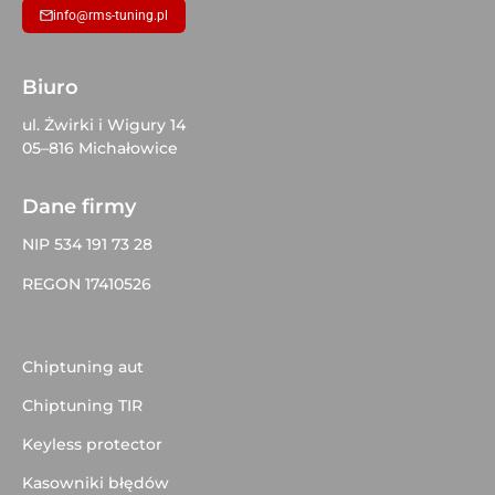
info@rms-tuning.pl
Biuro
ul. Żwirki i Wigury 14
05–816 Michałowice
Dane firmy
NIP 534 191 73 28
REGON 17410526
Chiptuning aut
Chiptuning TIR
Keyless protector
Kasowniki błędów