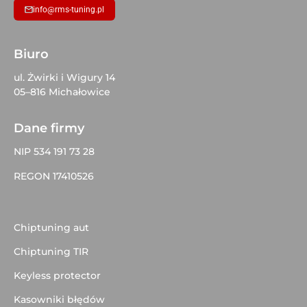
info@rms-tuning.pl
Biuro
ul. Żwirki i Wigury 14
05–816 Michałowice
Dane firmy
NIP 534 191 73 28
REGON 17410526
Chiptuning aut
Chiptuning TIR
Keyless protector
Kasowniki błędów