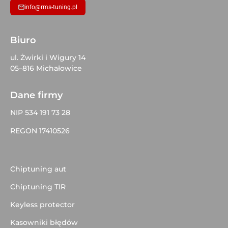
info@rms-tuning.pl
Biuro
ul. Żwirki i Wigury 14
05–816 Michałowice
Dane firmy
NIP 534 191 73 28
REGON 17410526
Chiptuning aut
Chiptuning TIR
Keyless protector
Kasowniki błędów