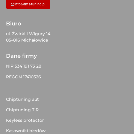
info@rms-tuning.pl
Biuro
ul. Żwirki i Wigury 14
05–816 Michałowice
Dane firmy
NIP 534 191 73 28
REGON 17410526
Chiptuning aut
Chiptuning TIR
Keyless protector
Kasowniki błędów