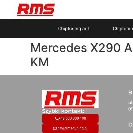
Chiptuning aut
Chiptunin
Mercedes X290 A
KM
B
ul
05
Szybki kontakt:
+48 500 300 108
D
info@rms-tuning.pl