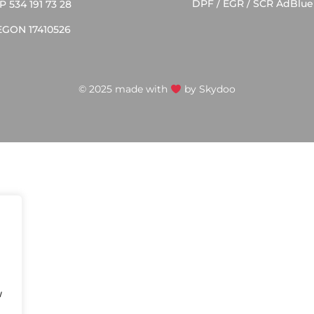
DPF / EGR / SCR AdBlue
P 534 191 73 28
EGON 17410526
© 2025 made with
by
Skydoo
w