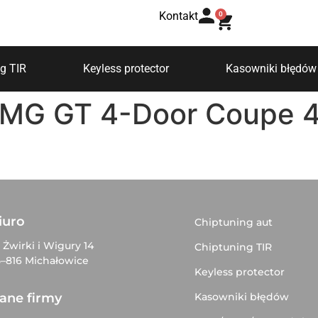
Kontakt
0
g TIR
Keyless protector
Kasowniki błędów
MG GT 4-Door Coupe 
iuro
Chiptuning aut
. Żwirki i Wigury 14
Chiptuning TIR
–816 Michałowice
Keyless protector
Kasowniki błędów
ane firmy